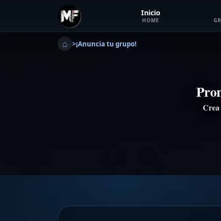
Inicio
HOME
GR
⌂
>
¡Anuncia tu grupo!
Prom
Crea 