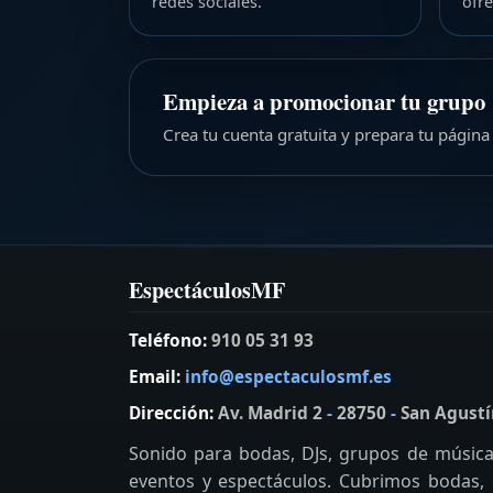
redes sociales.
ofre
Empieza a promocionar tu grupo
Crea tu cuenta gratuita y prepara tu página
EspectáculosMF
Teléfono:
910 05 31 93
Email:
info@espectaculosmf.es
Dirección:
Av. Madrid 2
-
28750
-
San Agustí
Sonido para bodas, DJs, grupos de música 
eventos y espectáculos. Cubrimos bodas, c