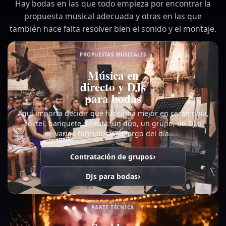
Hay bodas en las que todo empieza por encontrar la
propuesta musical adecuada y otras en las que
también hace falta resolver bien el sonido y el montaje.
PROPUESTAS MUSICALES
Música en
directo y DJs
para bodas
Aquí importa decidir qué funciona mejor en ceremonia,
cóctel, banquete o fiesta: un dúo, un grupo, un DJ o
varios formatos a lo largo del día.
Contratación de grupos
DJs para bodas
PARTE TÉCNICA