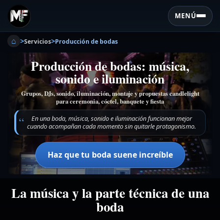
MENÚ
⌂
>
>
Servicios
Producción de bodas
Producción de bodas: música,
sonido e iluminación
Grupos, DJs, sonido, iluminación, montaje y propuestas candlelight
para ceremonia, cóctel, banquete y fiesta
En una boda, música, sonido e iluminación funcionan mejor
cuando acompañan cada momento sin quitarle protagonismo.
Haz que tu boda suene increíble
La música y la parte técnica de una
boda