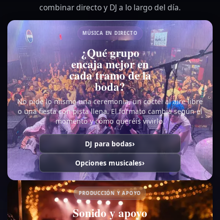
combinar directo y DJ a lo largo del día.
MÚSICA EN DIRECTO
¿Qué grupo
encaja mejor en
cada tramo de la
boda?
No pide lo mismo una ceremonia, un cóctel al aire libre
o una fiesta con pista llena. El formato cambia según el
momento y cómo queréis vivirlo.
DJ para bodas
Opciones musicales
PRODUCCIÓN Y APOYO
Sonido y apoyo