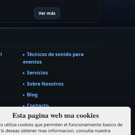
Ver más
!
Técnicos de sonido para
eventos
Servicios
Sobre Nosotros
Blog
Contacto
Esta pagina web usa cookies
tio utiliza cookies que permiten el funcionamiento basico de
 Si deseas obtener mas informacion, consulta nuestra