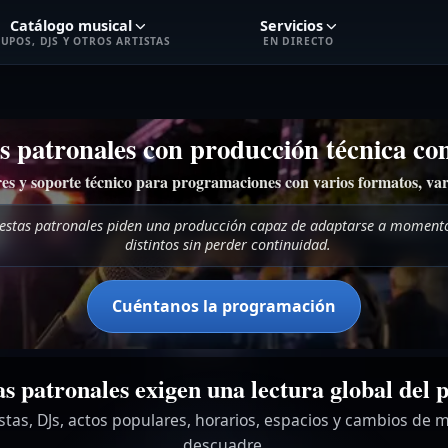
Catálogo musical
Servicios
UPOS, DJS Y OTROS ARTISTAS
EN DIRECTO
as patronales con producción técnica co
es y soporte técnico para programaciones con varios formatos, var
iestas patronales piden una producción capaz de adaptarse a momen
distintos sin perder continuidad.
Cuéntanos la programación
tas patronales exigen una lectura global del
tas, DJs, actos populares, horarios, espacios y cambios de 
descuadre.