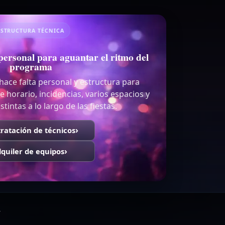
ESTRUCTURA TÉCNICA
personal para aguantar el ritmo del
programa
ace falta personal y estructura para
horario, incidencias, varios espacios y
tintas a lo largo de las fiestas.
ratación de técnicos
lquiler de equipos
a