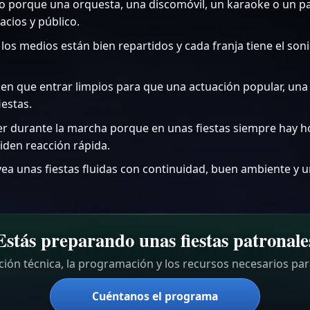
to porque una orquesta, una discomóvil, un karaoke o un pa
cios y público.
os medios están bien repartidos y cada franja tiene el soni
en que entrar limpios para que una actuación popular, una
iestas.
er durante la marcha porque en unas fiestas siempre hay h
den reacción rápida.
vea unas fiestas fluidas con continuidad, buen ambiente y 
Estás preparando unas fiestas patronale
ión técnica, la programación y los recursos necesarios pa
Cuéntanos el programa