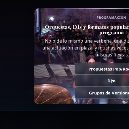
PROGRAMACIÓN
Orquestas, DJs y formatos popula
programa
No pide lo mismo una verbena, una di
una actuación en plaza, y muchas veces
mismas fiestas
Propuestas Pop/Ro
DJs
Grupos de Version