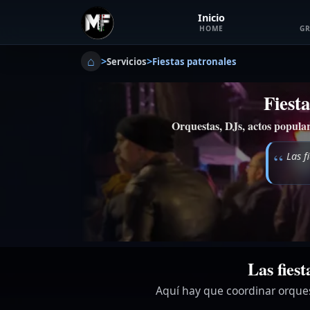
Inicio
HOME
GR
⌂
>
>
Servicios
Fiestas patronales
Fiest
Orquestas, DJs, actos popular
Las f
Las fies
Aquí hay que coordinar orques