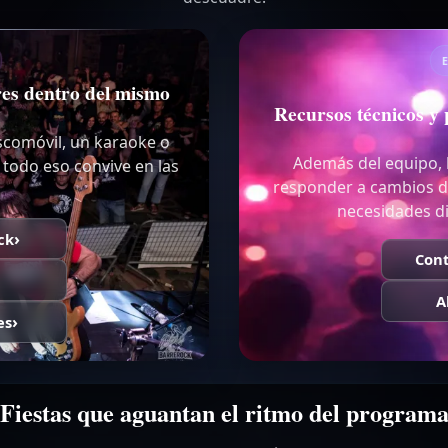
res dentro del mismo
Recursos técnicos y 
scomóvil, un karaoke o
Además del equipo, h
 todo eso convive en las
responder a cambios de 
necesidades dis
ck
Cont
A
es
Fiestas que aguantan el ritmo del program