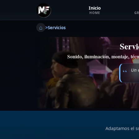
Inicio
HOME
GR
⌂
>
Servicios
Servi
Sonido, iluminación, montaje, técn
Un 
Adaptamos el so