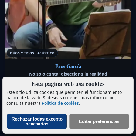
DÚOS Y TRÍOS · ACÚSTICO
Eros García
No solo canta; disecciona la realidad
Madrid, Toledo …
Esta pagina web usa cookies
Restaurantes y hoteles, Cócteles …
Este sitio utiliza cookies que permiten el funcionamiento
Con una propuesta que se aleja de la complacencia, este
basico de la web. Si deseas obtener mas informacion,
consulta nuestra
Politica de cookies
.
cantautor fusiona la canción de autor más visceral con
una narrativa poética cargada de metáforas crudas y un
espíritu profundamente revolucionario. Su música es un
Rechazar todas excepto
Editar preferencias
espejo de las pasiones humanas, donde lo social y lo
necesarias
íntimo se encuentran y fusionan.