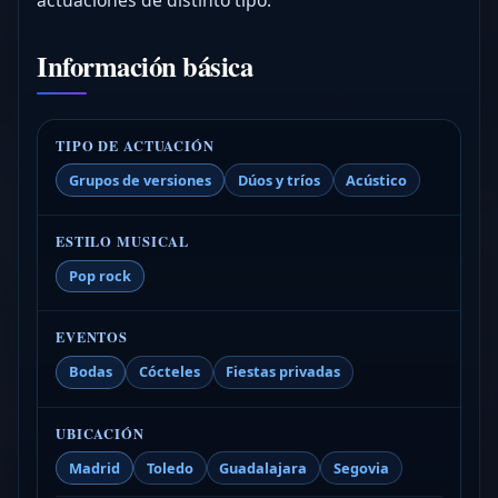
Información básica
TIPO DE ACTUACIÓN
Grupos de versiones
Dúos y tríos
Acústico
ESTILO MUSICAL
Pop rock
EVENTOS
Bodas
Cócteles
Fiestas privadas
UBICACIÓN
Madrid
Toledo
Guadalajara
Segovia