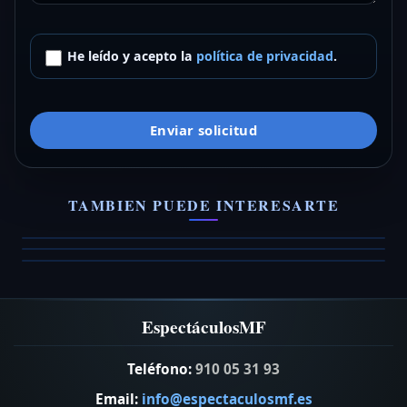
He leído y acepto la
política de privacidad
.
Enviar solicitud
Dave Niza Cover Band
Banda Reverso
The Latin Ensemble Band
Grupo de versiones para eventos
TAMBIEN PUEDE INTERESARTE
Banda de covers para eventos
La Banda #1 de Florida!
VER FICHA →
VER FICHA →
VER FICHA →
EspectáculosMF
Teléfono:
910 05 31 93
Email:
info@espectaculosmf.es