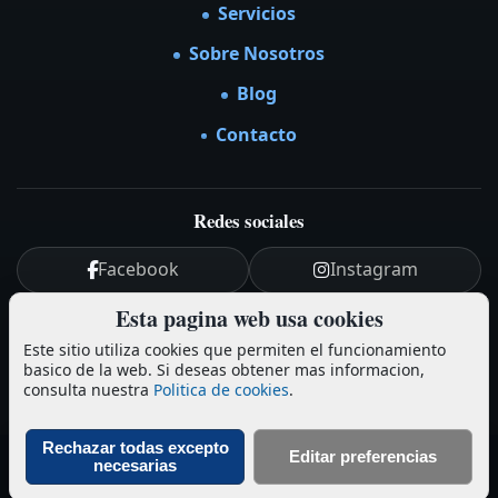
Servicios
Sobre Nosotros
Blog
Contacto
Redes sociales
Facebook
Instagram
Esta pagina web usa cookies
YouTube
LinkedIn
Este sitio utiliza cookies que permiten el funcionamiento
basico de la web. Si deseas obtener mas informacion,
Aviso legal y Política de Privacidad
-
Cookies
consulta nuestra
Politica de cookies
.
© EspectáculosMF (MotherFader)
Rechazar todas excepto
Editar preferencias
necesarias
Solicitar presupuesto