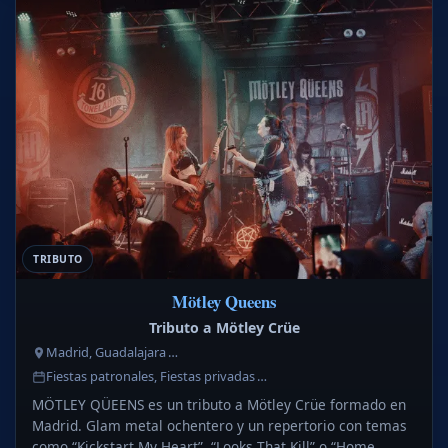
TRIBUTO
Mötley Queens
Tributo a Mötley Crüe
Madrid, Guadalajara …
Fiestas patronales, Fiestas privadas …
MÖTLEY QÜEENS es un tributo a Mötley Crüe formado en
Madrid. Glam metal ochentero y un repertorio con temas
como “Kickstart My Heart”, “Looks That Kill” o “Home