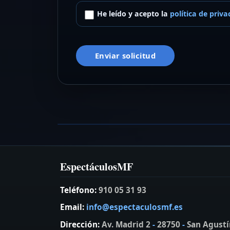
He leído y acepto la
política de priva
Enviar solicitud
Dave Niza Cover Band
Grupo de versiones para eventos
VER FICHA →
EspectáculosMF
Teléfono:
910 05 31 93
Email:
info@espectaculosmf.es
Dirección:
Av. Madrid 2
-
28750
-
San Agustí