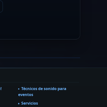
ock Trip
l rock que todos esperan
ER FICHA →
!
Técnicos de sonido para
eventos
Servicios