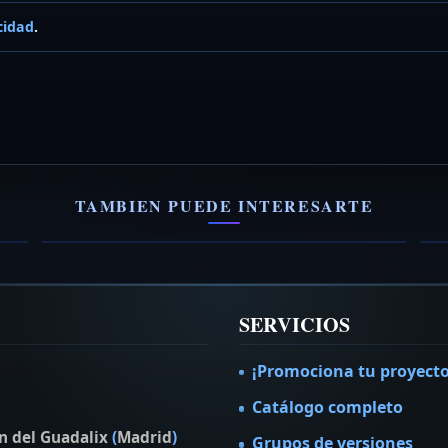
cidad
.
Anonimous
R
Banda de fusión rock versión origin
E
TAMBIEN PUEDE INTERESARTE
VER FICHA →
V
SERVICIOS
¡Promociona tu proyecto
Catálogo completo
n del Guadalix
(
Madrid
)
Grupos de versiones