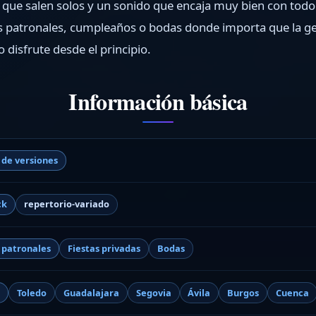
os que salen solos y un sonido que encaja muy bien con todo
as patronales, cumpleaños o bodas donde importa que la g
 disfrute desde el principio.
Información básica
 de versiones
ck
repertorio-variado
s patronales
Fiestas privadas
Bodas
d
Toledo
Guadalajara
Segovia
Ávila
Burgos
Cuenca