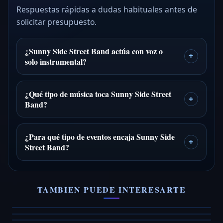
Respuestas rápidas a dudas habituales antes de
solicitar presupuesto.
¿Sunny Side Street Band actúa con voz o
+
solo instrumental?
¿Qué tipo de música toca Sunny Side Street
+
Band?
¿Para qué tipo de eventos encaja Sunny Side
+
Street Band?
Pink Valley
Rock On Wheels
Anonimous
Grupo de versiones para eventos
TAMBIEN PUEDE INTERESARTE
ElectroCharanga
Banda de fusión rock versión origin
VER FICHA →
VER FICHA →
VER FICHA →