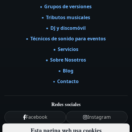
Grupos de versiones
Tributos musicales
DJ y discomóvil
Técnicos de sonido para eventos
Servicios
Sobre Nosotros
Blog
Contacto
Redes sociales
Facebook
Instagram
Esta pagina web usa cookies
YouTube
LinkedIn