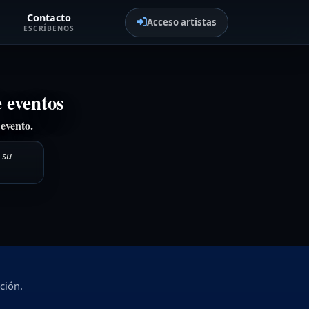
Contacto
Acceso artistas
ESCRÍBENOS
e eventos
evento.
 su
ción.