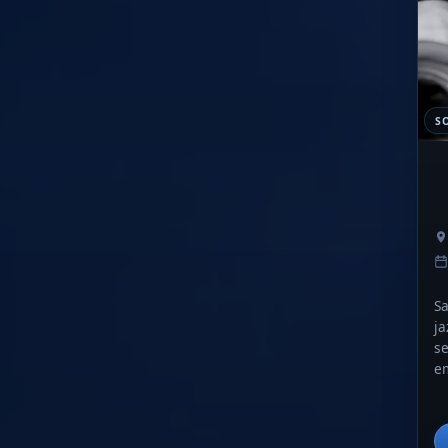
S
Sa
ja
se
em