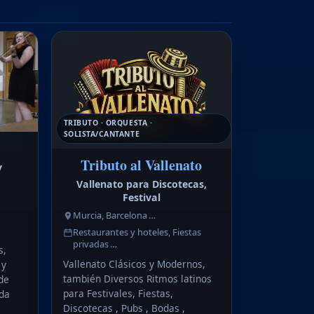
TRIBUTO · ORQUESTA ·
SOLISTA/CANTANTE
Tributo al Vallenato
y
Vallenato para Discotecas,
Festival
Murcia, Barcelona …
Restaurantes y hoteles, Fiestas
privadas …
s,
Vallenato Clásicos y Modernos,
 y
también Diversos Ritmos latinos
de
para Festivales, Fiestas,
da
Discotecas , Pubs , Bodas ,