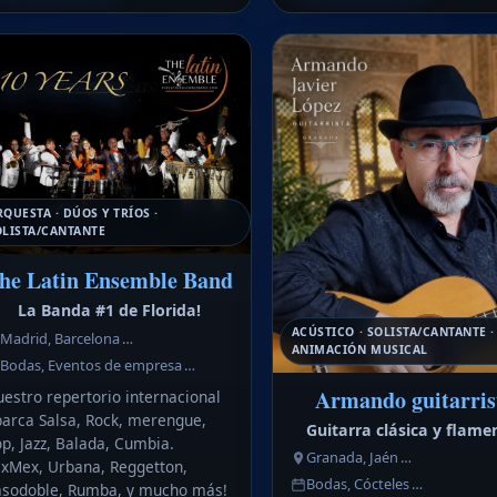
QUESTA · DÚOS Y TRÍOS ·
OLISTA/CANTANTE
he Latin Ensemble Band
La Banda #1 de Florida!
ACÚSTICO · SOLISTA/CANTANTE ·
Madrid, Barcelona …
ANIMACIÓN MUSICAL
Bodas, Eventos de empresa …
Armando guitarris
estro repertorio internacional
arca Salsa, Rock, merengue,
Guitarra clásica y flame
p, Jazz, Balada, Cumbia.
Granada, Jaén …
exMex, Urbana, Reggetton,
Bodas, Cócteles …
asodoble, Rumba, y mucho más!