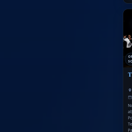
OR
S
T
Nu
ab
Po
T
P