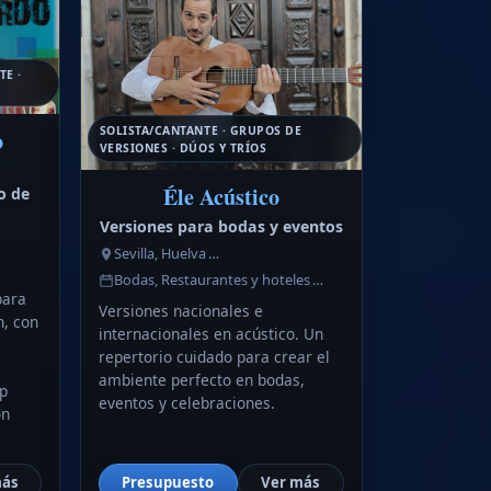
TE ·
SOLISTA/CANTANTE · GRUPOS DE
o
VERSIONES · DÚOS Y TRÍOS
Éle Acústico
o de
Versiones para bodas y eventos
Sevilla, Huelva …
Bodas, Restaurantes y hoteles …
para
Versiones nacionales e
n, con
internacionales en acústico. Un
repertorio cuidado para crear el
ambiente perfecto en bodas,
p
eventos y celebraciones.
on
más
Presupuesto
Ver más