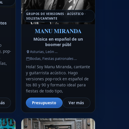
AL
GRUPOS DE VERSIONES · ACÚSTICO ·
SOLISTA/CANTANTE
ntos
MANU MIRANDA
Música en español de un
boomer públ
o
, pop-
Asturias, León …
,
Bodas, Fiestas patronales …
ías,
Hola! Soy Manu Miranda, cantante
y guitarrista acústico. Hago
versiones pop-rock en español de
los 80 y 90 y formato ideal para
fiestas de todo tipo,
más
Presupuesto
Ver más