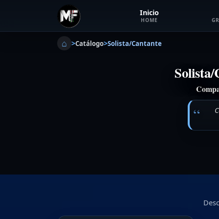
Inicio
HOME
GR
⌂
>
>
Catálogo
Solista/Cantante
Solista/
Compar
C
Desc