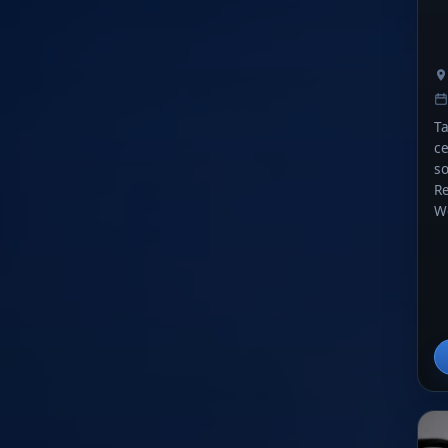
Ta
ce
so
Re
Wo