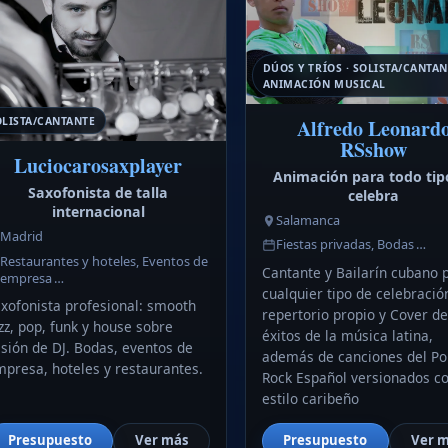
DÚOS Y TRÍOS · SOLISTA/CANTAN
ANIMACIÓN MUSICAL
Alfredo Leonard
OLISTA/CANTANTE
RSshow
Luciocarosaxplayer
Animación para todo tip
Saxofonista de talla
celebra
internacional
Salamanca
Madrid
Fiestas privadas, Bodas …
Restaurantes y hoteles, Eventos de
Cantante y Bailarín cubano 
empresa …
cualquier tipo de celebració
xofonista profesional: smooth
repertorio propio y Cover de
zz, pop, funk y house sobre
éxitos de la música latina,
sión de DJ. Bodas, eventos de
además de canciones del Po
presa, hoteles y restaurantes.
Rock Español versionados c
estilo caribeño
Presupuesto
Ver más
Presupuesto
Ver 