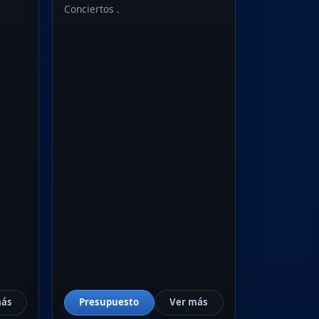
Conciertos .
más
Presupuesto
Ver más