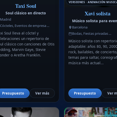
VERSIONES · ANIMACIÓN MUSIC
Taxi Soul
Xavi solista
Soul clásico en directo
Madrid
Músico solista para eve
Cócteles, Eventos de empresa …
Barcelona
xi Soul lleva al cóctel y
Bodas, Fiestas privadas …
lebraciones un repertorio de
Músico solista con repertori
ul clásico con canciones de Otis
adaptable: años 80, 90, 2000
dding, Marvin Gaye, Stevie
rock, bailables, de concierto
nder o Aretha Franklin.
temas para saltar, coreograf
música más actual...
Presupuesto
Ver más
Presupuesto
Ver 