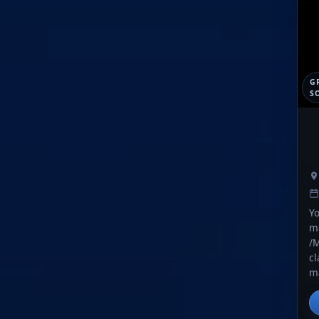
GR
S
Yo
m
/M
cl
ma