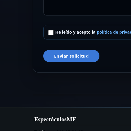
He leído y acepto la
política de priva
Enviar solicitud
Rock On Wheels
ElectroCharanga
VER FICHA →
EspectáculosMF