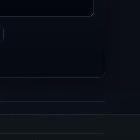
armaol
rupo de versiones pop rock
ER FICHA →