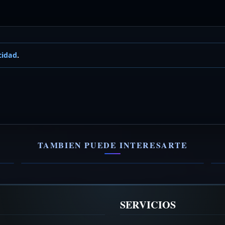
cidad
.
The Latin Ensemble Band
M
La Banda #1 de Florida!
G
TAMBIEN PUEDE INTERESARTE
VER FICHA →
V
SERVICIOS