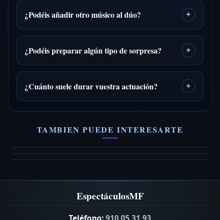
¿Podéis añadir otro músico al dúo?
+
¿Podéis preparar algún tipo de sorpresa?
+
¿Cuánto suele durar vuestra actuación?
+
Josep Manzano
Atarsis
Espíritus del Sol
Solista de guitarra clasica
TAMBIEN PUEDE INTERESARTE
Rock en castellano
Grupo de versiones en formato dúo
VER FICHA →
VER FICHA →
VER FICHA →
EspectáculosMF
Teléfono:
910 05 31 93