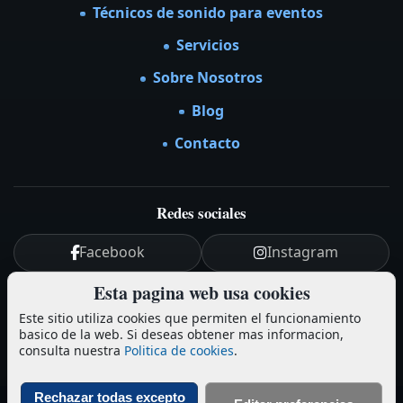
Técnicos de sonido para eventos
Servicios
Sobre Nosotros
Blog
Contacto
Redes sociales
Facebook
Instagram
Esta pagina web usa cookies
YouTube
LinkedIn
Este sitio utiliza cookies que permiten el funcionamiento
basico de la web. Si deseas obtener mas informacion,
Aviso legal y Política de Privacidad
-
Cookies
consulta nuestra
Politica de cookies
.
© EspectáculosMF (MotherFader)
Rechazar todas excepto