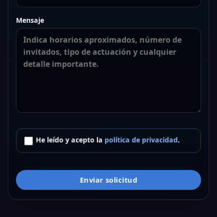
Mensaje
He leído y acepto la
política de privacidad
.
Enviar solicitud
Jesús Gascón Santana Tribute Band
Rock Trip
PETA ZETA TOP
Tributo a Santana