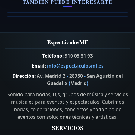
TAMBIEN PUEDE INTERESARTE
El rock que todos esperan
Tributo a ZZ top,
VER FICHA →
VER FICHA →
VER FICHA →
EspectáculosMF
Teléfono:
910 05 31 93
Email:
info@espectaculosmf.es
Dirección:
Av. Madrid 2
-
28750
-
San Agustín del
Guadalix
(
Madrid
)
Sonido para bodas, DJs, grupos de música y servicios
musicales para eventos y espectáculos. Cubrimos
bodas, celebraciones, conciertos y todo tipo de
eventos con soluciones técnicas y artísticas.
SERVICIOS