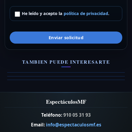
He leído y acepto la
política de privacidad
.
Enviar solicitud
Marmaol
Back For Good
No Brakes
Grupo de versiones pop rock
TAMBIEN PUEDE INTERESARTE
Dúo acústico para bodas y eventos
Grupo de versiones bodas y eventos
VER FICHA →
VER FICHA →
VER FICHA →
EspectáculosMF
Teléfono:
910 05 31 93
Email:
info@espectaculosmf.es