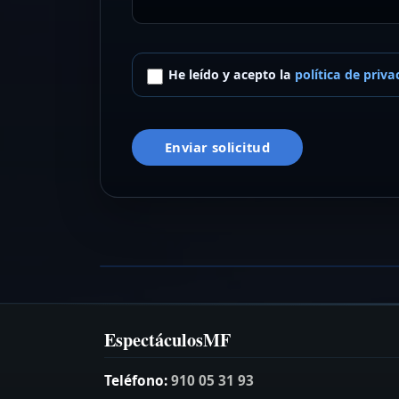
He leído y acepto la
política de priva
Enviar solicitud
Empanados Tributo (Estopa)
Tributo a Estopa
VER FICHA →
EspectáculosMF
Teléfono:
910 05 31 93