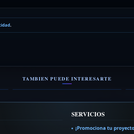
cidad
.
Tributo al Vallenato
E
Vallenato para Discotecas, Festival
G
TAMBIEN PUEDE INTERESARTE
VER FICHA →
V
SERVICIOS
¡Promociona tu proyecto