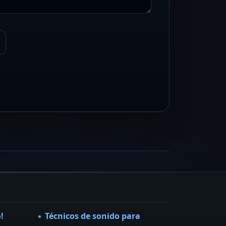
l Ultimo Guateque
rupo versiones de los años 60-70
ER FICHA →
!
Técnicos de sonido para