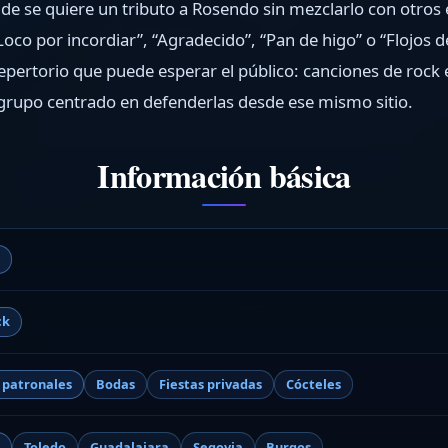
e se quiere un tributo a Rosendo sin mezclarlo con otros
“Loco por incordiar”, “Agradecido”, “Pan de higo” o “Flojos
repertorio que puede esperar el público: canciones de rock 
grupo centrado en defenderlas desde ese mismo sitio.
Información básica
o
ck
s patronales
Bodas
Fiestas privadas
Cócteles
d
Toledo
Guadalajara
Segovia
Burgos