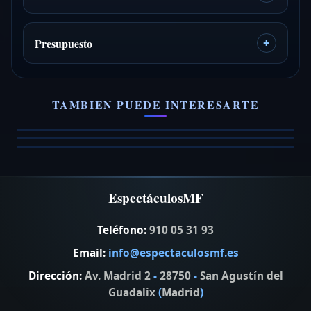
Presupuesto
+
Nash Trio
Rokopop
Éle Acústico
Trío de versiones Pop-Rock.
TAMBIEN PUEDE INTERESARTE
versiones numero 1 de pop y rock
Versiones para bodas y eventos
VER FICHA →
VER FICHA →
VER FICHA →
EspectáculosMF
Teléfono:
910 05 31 93
Email:
info@espectaculosmf.es
Dirección:
Av. Madrid 2
-
28750
-
San Agustín del
Guadalix
(
Madrid
)