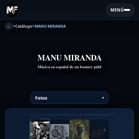
MENÚ
⌂
>
>
Catálogo
MANU MIRANDA
MANU MIRANDA
Música en español de un boomer públ
Fotos
❮
❯
1/4