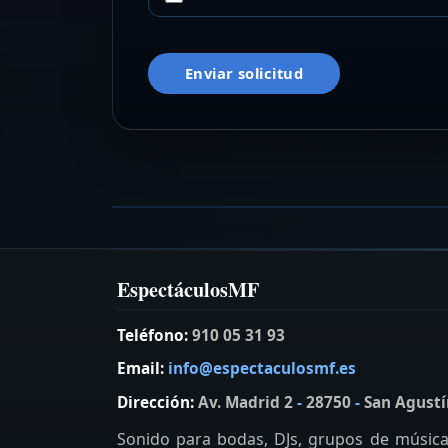
Enviar solicitud
Este Madriz Tributo a Leño
Grupo de versiones
VER FICHA →
EspectáculosMF
Teléfono:
910 05 31 93
Email:
info@espectaculosmf.es
Dirección:
Av. Madrid 2
-
28750
-
San Agustí
Sonido para bodas, DJs, grupos de música 