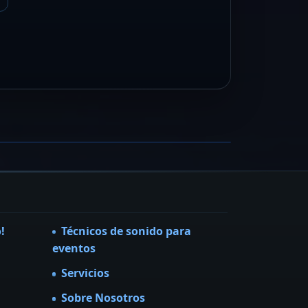
ecadencia tributo a Héroes del Silencio
ibuto a Héroes del Silencio
ER FICHA →
!
Técnicos de sonido para
eventos
Servicios
Sobre Nosotros