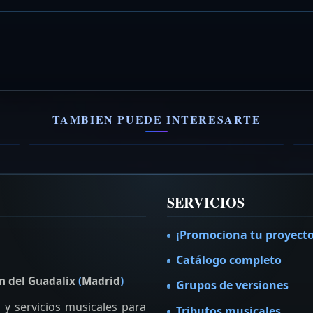
Jesús Gascón Santana Tribute Band
D
Tributo a Santana
Tr
TAMBIEN PUEDE INTERESARTE
VER FICHA →
V
SERVICIOS
¡Promociona tu proyecto
Catálogo completo
n del Guadalix
(
Madrid
)
Grupos de versiones
y servicios musicales para
Tributos musicales